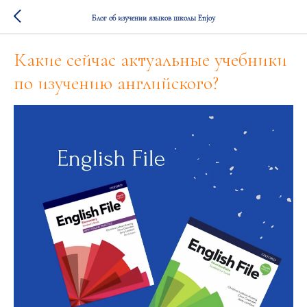
Блог об изучении языков школы Enjoy
Какие сейчас актуальные учебники
по изучению английского?